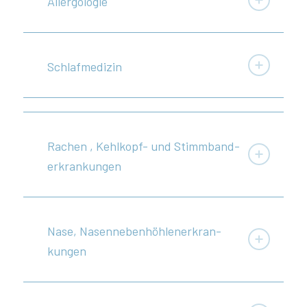
Aller­go­logie
Schlaf­me­dizin
Rachen , Kehlkopf- und Stimm­band­
er­kran­kungen
Nase, Nasen­ne­ben­höh­len­er­kran­
kungen