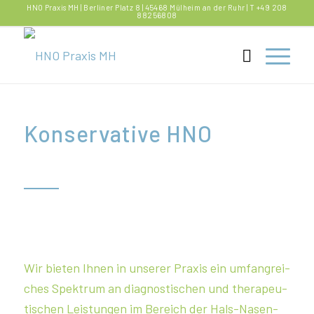
HNO Praxis MH | Berliner Platz 8 | 45468 Mülheim an der Ruhr | T +49 208
88256808
Konservative HNO
Wir bieten Ihnen in unserer Praxis ein umfang­rei­
ches Spektrum an diagnos­ti­schen und thera­peu­
ti­schen Leistungen im Bereich der Hals-Nasen-