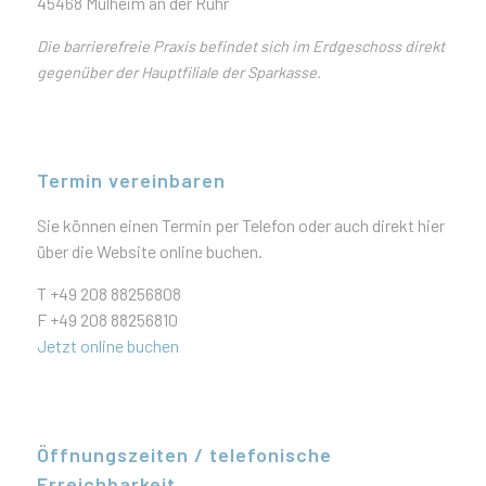
45468 Mülheim an der Ruhr
Die barrie­re­freie Praxis befindet sich im Erdge­schoss direkt
gegen­über der Haupt­fi­liale der Sparkasse.
Termin vereinbaren
Sie können einen Termin per Telefon oder auch direkt hier
über die Website online buchen.
T +49 208 88256808
F +49 208 88256810
Jetzt online buchen
Öffnungszeiten / telefonische
Erreichbarkeit