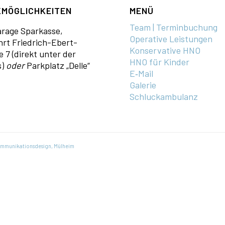
MÖGLICHKEITEN
MENÜ
Team | Terminbuchung
a­rage Sparkasse,
Operative Leistungen
hrt Fried­rich-Ebert-
Konservative HNO
e 7 (direkt unter der
HNO für Kinder
s)
oder
Parkplatz „Delle“
E‑Mail
Galerie
Schluckambulanz
ommunikationsdesign, Mülheim