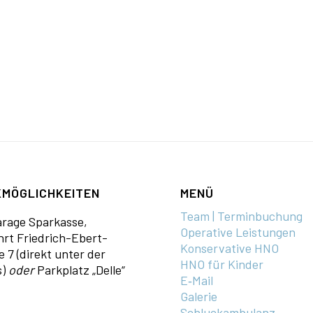
MÖGLICHKEITEN
MENÜ
Team | Terminbuchung
a­rage Sparkasse,
Operative Leistungen
hrt Fried­rich-Ebert-
Konservative HNO
e 7 (direkt unter der
HNO für Kinder
s)
oder
Parkplatz „Delle“
E‑Mail
Galerie
Schluckambulanz