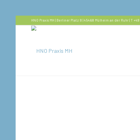
HNO Praxis MH | Berliner Platz 8 | 45468 Mülheim an der Ruhr | T 