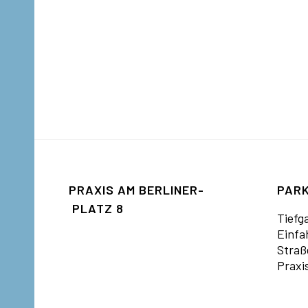
PRAXIS AM BERLINER­
PARK
PLATZ­ 8
Tiefg
Einfa
Straß
Praxi