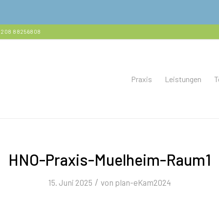
+49 208 88256808
Praxis
Leistungen
T
HNO-Praxis-Muelheim-Raum1
/
15. Juni 2025
von
plan-eKam2024