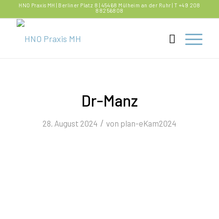
HNO Praxis MH | Berliner Platz 8 | 45468 Mülheim an der Ruhr | T +49 208
88256808
Dr-Manz
/
28. August 2024
von
plan-eKam2024