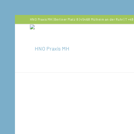
HNO Praxis MH | Berliner Platz 8 | 45468 Mülheim an der Ruhr | T 