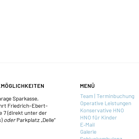
MÖGLICHKEITEN
MENÜ
Team | Terminbuchung
a­rage Sparkasse,
Operative Leistungen
hrt Fried­rich-Ebert-
Konservative HNO
e 7 (direkt unter der
HNO für Kinder
s)
oder
Parkplatz „Delle“
E‑Mail
Galerie
Schluckambulanz