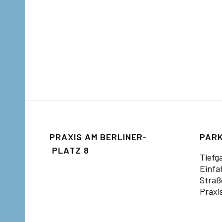
PRAXIS AM BERLINER­
PARK
PLATZ­ 8
Tiefg
Einfa
Straß
Praxi